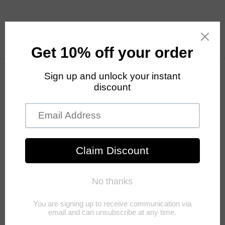
Meteen
naar de
content
Winkelwagen
Over ons
Het uitgangspunt van dudushop is ‘
Easy to wear met casual
coolness
’.
Onze luxueuze, betaalbare merken vallen in de smaak bij
iedereen die houdt van stijlvolle, kleurrijke mode met een
gedurfde twist.
Of je nu in een klassieke of romantische bui bent - of de rock
chick in jezelf naar boven wil halen - dudushop heeft de