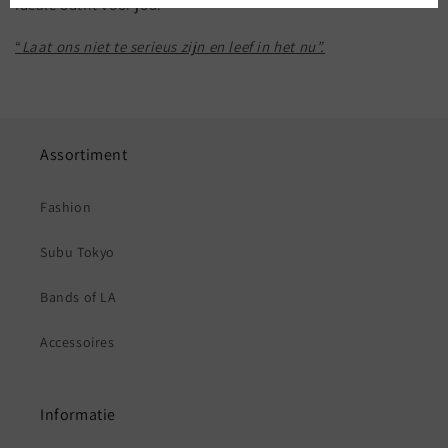
ideale outfit voor jou.
“
Laat ons niet te serieus zijn en leef in het nu”.
Assortiment
Fashion
Subu Tokyo
Bands of LA
Accessoires
Informatie