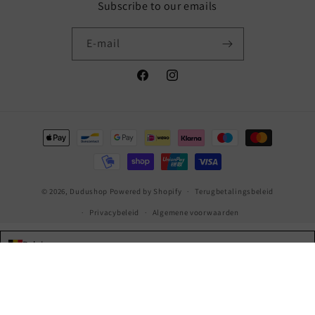
Subscribe to our emails
E‑mail
Facebook
Instagram
Betaalmethoden
© 2026,
Dudushop
Powered by Shopify
Terugbetalingsbeleid
Privacybeleid
Algemene voorwaarden
Belgium
Language
Nederlands