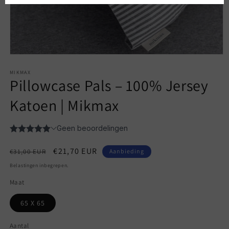
Media
1
openen
MIKMAX
Pillowcase Pals – 100% Jersey
in
modaal
Katoen | Mikmax
Normale
Aanbiedingsprijs
€21,70 EUR
€31,00 EUR
Aanbieding
prijs
Belastingen inbegrepen.
Maat
65 X 65
Aantal
Aantal