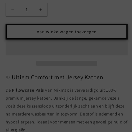
Aantal
Aantal
verlagen
verhogen
voor
voor
Pillowcase
Pillowcase
Aan winkelwagen toevoegen
Pals
Pals
–
–
100%
100%
Jersey
Jersey
Katoen
Katoen
|
|
Mikmax
Mikmax
✨ Ultiem Comfort met Jersey Katoen
De
Pillowcase Pals
van Mikmax is vervaardigd uit 100%
premium jersey katoen. Dankzij de lange, gekamde vezels
voelt deze kussensloop uitzonderlijk zacht aan en blijft deze
na meerdere wasbeurten in topvorm. De stof is ademend en
hypoallergeen, ideaal voor mensen met een gevoelige huid of
allergieën.