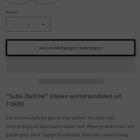
Aantal
Aantal
Aantal
Aantal
verlagen
verhogen
voor
voor
SUBU
SUBU
Aan winkelwagen toevoegen
OUTLINE
OUTLINE
-
-
BEIGE
BEIGE
"Subu Outline" Unisex wintersandalen uit
TOKYO.
Een warme donzige jas rond je voeten. De zolen zijn
vervaardigd uit duurzaam rubber met diepe groeven voor een
goede grip. De 4- lagige binnenzool biedt een uiterst hoog