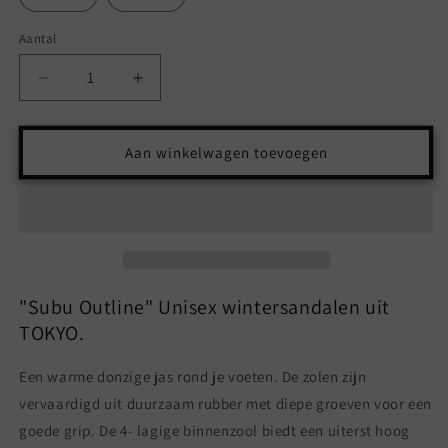
Aantal
Aantal
Aantal
Aantal
verlagen
verhogen
voor
voor
SUBU
SUBU
Aan winkelwagen toevoegen
OUTLINE
OUTLINE
-
-
BLACK
BLACK
"Subu Outline" Unisex wintersandalen uit
TOKYO.
Een warme donzige jas rond je voeten. De zolen zijn
vervaardigd uit duurzaam rubber met diepe groeven voor een
goede grip. De 4- lagige binnenzool biedt een uiterst hoog